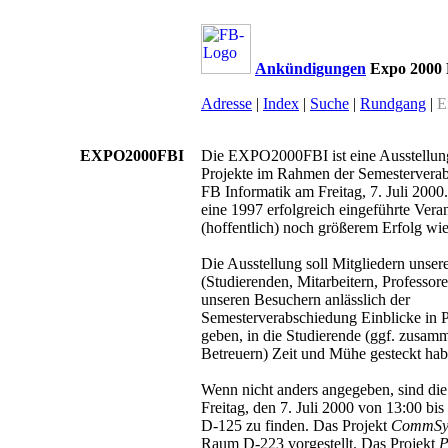
Ankündigungen
Expo 2000
Adresse
|
Index
|
Suche
|
Rundgang
|
E
EXPO2000FBI
Die EXPO2000FBI ist eine Ausstellung
Projekte im Rahmen der Semestervera
FB Informatik am Freitag, 7. Juli 2000
eine 1997 erfolgreich eingeführte Veran
(hoffentlich) noch größerem Erfolg wie
Die Ausstellung soll Mitgliedern unser
(Studierenden, Mitarbeitern, Professor
unseren Besuchern anlässlich der
Semesterverabschiedung Einblicke in P
geben, in die Studierende (ggf. zusam
Betreuern) Zeit und Mühe gesteckt hab
Wenn nicht anders angegeben, sind di
Freitag, den 7. Juli 2000 von 13:00 bi
D-125 zu finden. Das Projekt
CommS
Raum D-223 vorgestellt. Das Projekt
P